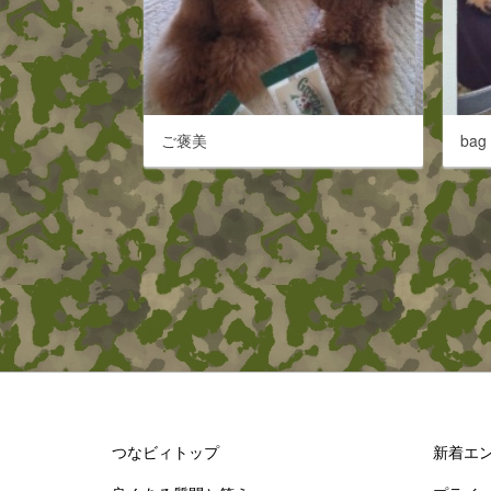
ご褒美
bag 
つなビィトップ
新着エ