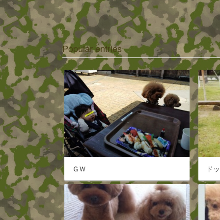
Popular entries
ＧＷ
ド