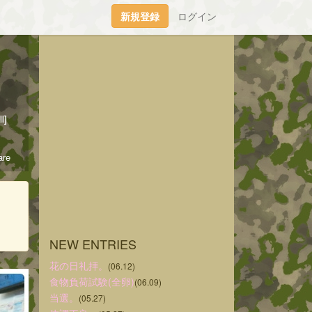
新規登録
ログイン
l]
re
NEW ENTRIES
花の日礼拝。
(06.12)
食物負荷試験(全卵)
(06.09)
当選。
(05.27)