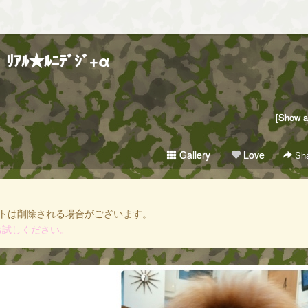
ﾘｱﾙ★ﾙﾆﾃﾞｼﾞ+α
[Show al
Gallery
Love
Sha
トは削除される場合がございます。
お試しください。