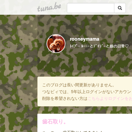
tuna.be
rooneymama
ﾄｲﾌﾟｰ ﾙｰﾆｰとﾃﾞｲｼﾞｰと娘の日常♡
このブログは長い間更新がありません。
つなビィでは、5年以上ログインがないアカウン
削除を希望されない方は
こちらよりログインを
歯石取り。