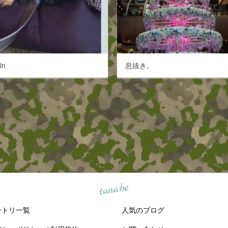
in
息抜き。
tuna.be
ントリ一覧
人気のブログ