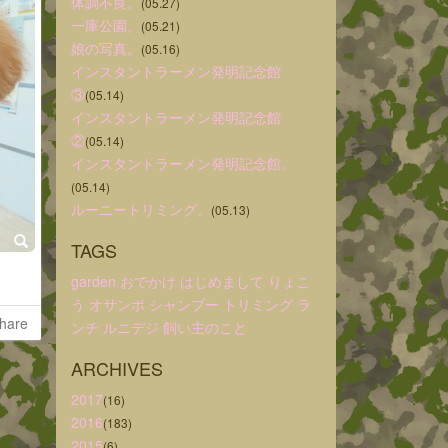
体調不良。
(05.27)
一庫公園。
(05.21)
娘の写真。
(05.16)
インスタントラーメン発明記念館
③
(05.14)
インスタントラーメン発明記念館
②
(05.14)
インスタントラーメン発明記念館。
(05.14)
ルーニートリミング。
(05.13)
TAGS
garden
おでかけ
はじめまして
りょこ
う
オサンポ
シャンプー
トリミング
ラ
hare
ンチ
ルニデジ
飼い主のこと
ARCHIVES
2017
(16)
2016
(183)
2015
(6)