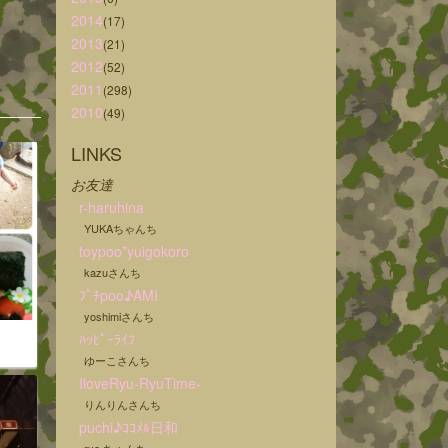
2014
(17)
2013
(21)
2012
(52)
2011
(298)
2010
(49)
LINKS
お友達
r-haruhina
YUKAちゃんち
toypoo*yuigokoro
kazuさんち
ﾌﾟﾁpoo♪AMI
yoshimiさんち
ﾊｯﾋﾟｰﾗｲﾌ
ゆーこさんち
IloveRyu-RyuTime-
りんりんさんち
puchi♪ｺｺﾒﾙ日和