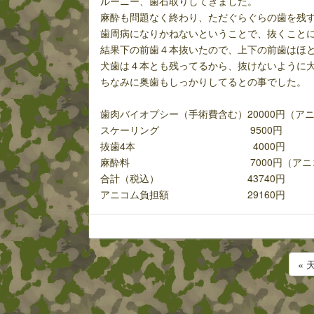
ルーニー、歯石取りしてきました。
麻酔も問題なく終わり、ただぐらぐらの歯を残
歯周病になりかねないということで、抜くこと
結果下の前歯４本抜いたので、上下の前歯はほ
犬歯は４本とも残ってるから、抜けないように
ちなみに奥歯もしっかりしてるとの事でした。
歯肉バイオプシー（手術費含む）20000円（ア
スケーリング 9500円
抜歯4本 4000円
麻酔料 7000円（アニコ
合計（税込） 43740円
アニコム負担額 29160円
« 