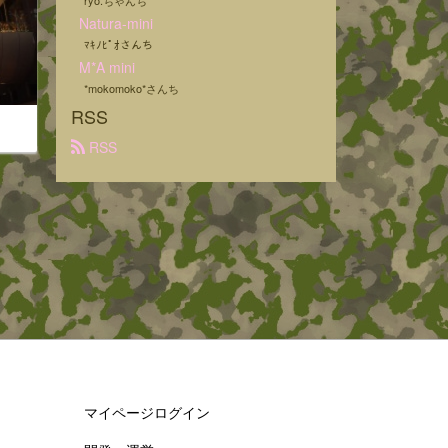
ryo.ちゃんち
Natura-mini
ﾏｷﾉﾋﾟｵさんち
M*A mini
*mokomoko*さんち
RSS
 RSS
マイページログイン