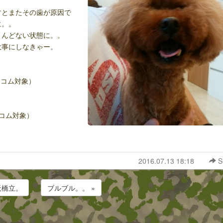
すとまたその歯が原因で
に。。
とんどない状態に。。
大事にしなきゃー。
ニコム対象）
ム対象）
2016.07.13 18:18
S
天橋立。
ブルブル。。 »