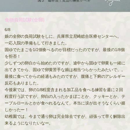
食物負荷試験(全卵)
6/8
娘の全卵の負荷試験をしに、兵庫県立尼崎総合医療センターへ。
一応入院の準備もして行きました。
固ゆでたまごを1/2個食べるのが目標だったのですが、最後の1/8個
を拒否！
少しずつの卵白から始めたのですが、途中から固ゆで卵黄も一緒に
出てきてから、固ゆで卵黄苦手な娘は相当つらかったみたいで。。
最後に食べてからの経過もみたのですが、腹痛と下痢のアレルギー
反応もありました。
今後家では、卵の1/8程度含まれる加工品を食べる練習を週に２回
程度行う訳ですが、卵白の入ったかまぼことか、クッキーとか、テ
ーブルロールとかが食べれるなんて、本当に涙が出そうなくらい嬉
しかったー！
幼稚園では、今まで通り卵は完全除去ですが、頑張って早く解除出
来るようになりたいなー。