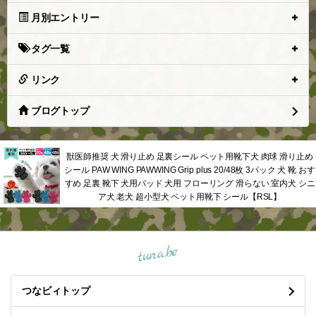
月別エントリー
タグ一覧
リンク
ブログトップ
獣医師推奨 犬 滑り止め 足裏シール ペット用靴下犬 肉球 滑り止め
シール PAW WING PAWWING Grip plus 20/48枚 3パック 犬 靴 おす
すめ 足裏 靴下 犬用パッド 犬用 フローリング 滑らない 室内犬 シニ
ア犬 老犬 超小型犬 ペット用靴下 シール【RSL】
tuna.be
つなビィトップ