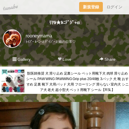
tuna.be
新規登録
ログイン
ﾘｱﾙ★ﾙﾆﾃﾞｼﾞ+α
rooneymama
ﾄｲﾌﾟｰ ﾙｰﾆｰとﾃﾞｲｼﾞｰと娘の日常♡
Gallery
Love
Share
獣医師推奨 犬 滑り止め 足裏シール ペット用靴下犬 肉球 滑り止め
シール PAW WING PAWWING Grip plus 20/48枚 3パック 犬 靴 おす
すめ 足裏 靴下 犬用パッド 犬用 フローリング 滑らない 室内犬 シニ
ア犬 老犬 超小型犬 ペット用靴下 シール【RSL】