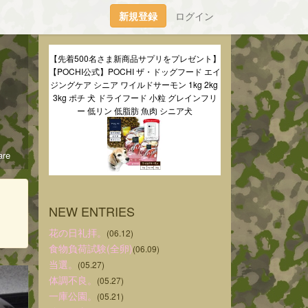
新規登録
ログイン
【先着500名さま新商品サプリをプレゼント】
【POCHI公式】POCHI ザ・ドッグフード エイ
ジングケア シニア ワイルドサーモン 1kg 2kg 
3kg ポチ 犬 ドライフード 小粒 グレインフリ
ー 低リン 低脂肪 魚肉 シニア犬
re
NEW ENTRIES
花の日礼拝。
(06.12)
食物負荷試験(全卵)
(06.09)
当選。
(05.27)
体調不良。
(05.27)
一庫公園。
(05.21)