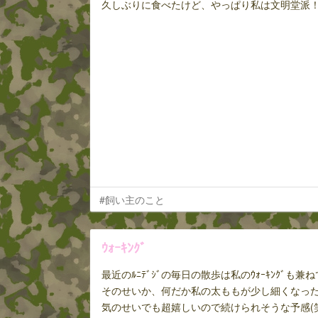
久しぶりに食べたけど、やっぱり私は文明堂派
#飼い主のこと
ｳｫｰｷﾝｸﾞ
最近のﾙﾆﾃﾞｼﾞの毎日の散歩は私のｳｫｰｷﾝｸﾞも兼
そのせいか、何だか私の太ももが少し細くなっ
気のせいでも超嬉しいので続けられそうな予感(笑