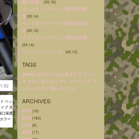
娘の写真。
(05.16)
インスタントラーメン発明記念館
③
(05.14)
インスタントラーメン発明記念館
②
(05.14)
インスタントラーメン発明記念館。
(05.14)
ルーニートリミング。
(05.13)
TAGS
garden
おでかけ
はじめまして
りょこ
う
オサンポ
シャンプー
トリミング
ラ
1:52
ンチ
ルニデジ
飼い主のこと
ARCHIVES
ド ペッ
イプ 犬
2017
(16)
傷口保護
2016
(183)
スカラー
2015
(6)
2014
(17)