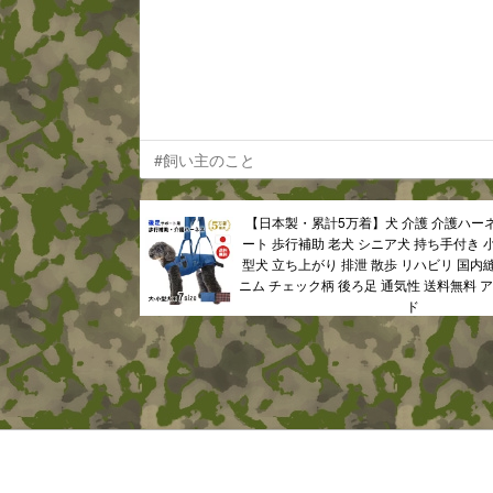
#飼い主のこと
【日本製・累計5万着】犬 介護 介護ハー
ート 歩行補助 老犬 シニア犬 持ち手付き 
型犬 立ち上がり 排泄 散歩 リハビリ 国内
ニム チェック柄 後ろ足 通気性 送料無料 
ド