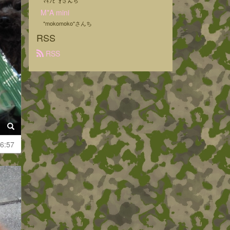
ﾏｷﾉﾋﾟｵさんち
M*A mini
*mokomoko*さんち
RSS
 RSS
6:57