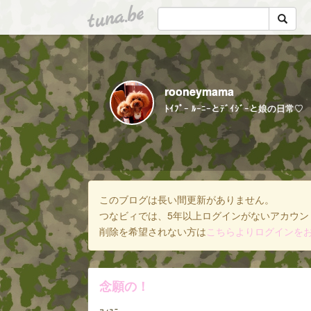
tuna.be
rooneymama
ﾄｲﾌﾟｰ ﾙｰﾆｰとﾃﾞｲｼﾞｰと娘の日常♡
このブログは長い間更新がありません。
つなビィでは、5年以上ログインがないアカウン
削除を希望されない方は
こちらよりログインを
念願の！