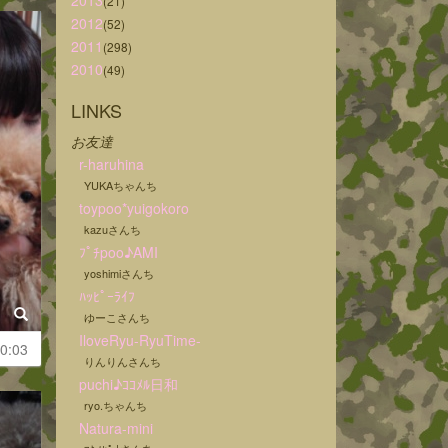
2013
(21)
2012
(52)
2011
(298)
2010
(49)
LINKS
お友達
r-haruhina
YUKAちゃんち
toypoo*yuigokoro
kazuさんち
ﾌﾟﾁpoo♪AMI
yoshimiさんち
ﾊｯﾋﾟｰﾗｲﾌ
ゆーこさんち
IloveRyu-RyuTime-
0:03
りんりんさんち
puchi♪ｺｺﾒﾙ日和
ryo.ちゃんち
Natura-mini