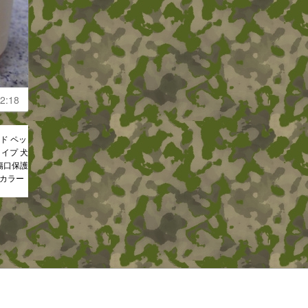
2:18
ド ペッ
イプ 犬
傷口保護
スカラー