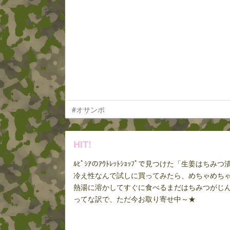
#オサンポ
HIT!
ﾙﾋﾟｼｱのｱｳﾄﾚｯﾄｼｮｯﾌﾟで見つけた「生姜はちみつ
冷え性なんで試しに買ってみたら、めちゃめち
熱湯に溶かしてすぐに食べるまだはちみつがじん
ってな訳で、ただ今お取り寄せ中～★