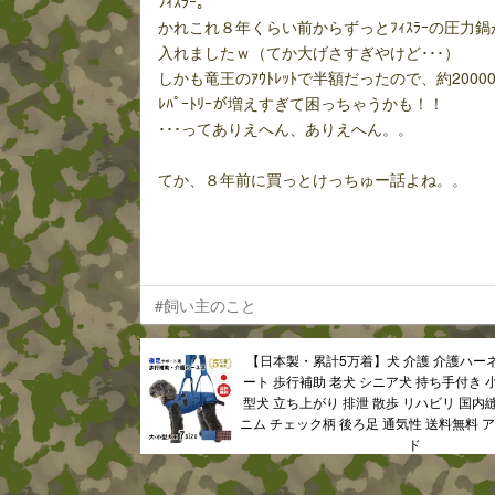
ﾌｨｽﾗｰ。
かれこれ８年くらい前からずっとﾌｨｽﾗｰの圧力
入れましたｗ（てか大げさすぎやけど･･･）
しかも竜王のｱｳﾄﾚｯﾄで半額だったので、約20000円
ﾚﾊﾟｰﾄﾘｰが増えすぎて困っちゃうかも！！
･･･ってありえへん、ありえへん。。
てか、８年前に買っとけっちゅー話よね。。
#飼い主のこと
【日本製・累計5万着】犬 介護 介護ハー
ート 歩行補助 老犬 シニア犬 持ち手付き 
型犬 立ち上がり 排泄 散歩 リハビリ 国内
ニム チェック柄 後ろ足 通気性 送料無料 
ド