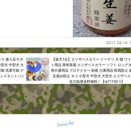
2011.02.14 1
ネス 後ろ足サポ
【楽天1位】エリザベスカラー ドーナツ 犬 猫 ワイ
小型犬 中型犬 大
ト用品 簡単装着 エリザベスカラー ソフト ロングタ
縫製 洗濯可能 デ
用介護用品 プロテクター 術後 介護用品 怪我防止 
アシスタントバン
足舐め防止 ネコ 小型犬 中型犬 大型犬 エリザベ
佐川急便送料無料！【ra71102-1】
tuna.be