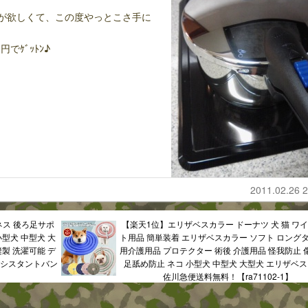
鍋が欲しくて、この度やっとこさ手に
でｹﾞｯﾄﾝ♪
2011.02.26 2
ネス 後ろ足サポ
【楽天1位】エリザベスカラー ドーナツ 犬 猫 ワイ
小型犬 中型犬 大
ト用品 簡単装着 エリザベスカラー ソフト ロングタ
縫製 洗濯可能 デ
用介護用品 プロテクター 術後 介護用品 怪我防止 
アシスタントバン
足舐め防止 ネコ 小型犬 中型犬 大型犬 エリザベ
佐川急便送料無料！【ra71102-1】