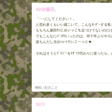
AKB篠田。
「･･･にしてください！」
と恐れ多くもいい歳こいて、こんなｵｰﾀﾞｰする私
もちろん篠田ｻﾝにはいっこも近づけてないのだ
でもこんなにﾊﾞｯｻﾘいったのは、何十年ぶりやろ
楽ちんだし当分ｼｮｰﾄでいこーっと★
それはそうとﾃﾞｲｼﾞｰをﾓｻﾞｲｸ代わりに使っ
#飼い主のこと
ｶｽﾃﾗ