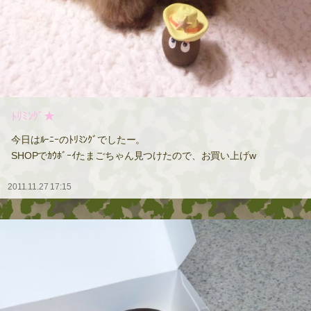
ﾄﾘﾐﾝｸﾞ★
今日はﾙｰﾆｰのﾄﾘﾐﾝｸﾞでしたー。
SHOPでｶｳﾎﾞｰｲたまごちゃん見つけたので、お買い上げw
2011.11.27 17:15