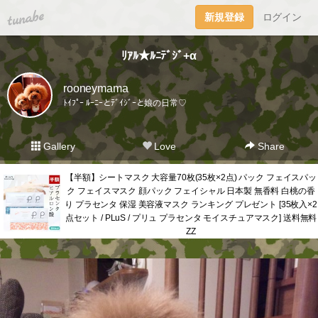
tuna.be
新規登録
ログイン
ﾘｱﾙ★ﾙﾆﾃﾞｼﾞ+α
rooneymama
ﾄｲﾌﾟｰ ﾙｰﾆｰとﾃﾞｲｼﾞｰと娘の日常♡
Gallery
Love
Share
【半額】シートマスク 大容量70枚(35枚×2点) パック フェイスパッ
ク フェイスマスク 顔パック フェイシャル 日本製 無香料 白桃の香
り プラセンタ 保湿 美容液マスク ランキング プレゼント [35枚入×2
点セット / PLuS / プリュ プラセンタ モイスチュアマスク] 送料無料
ZZ