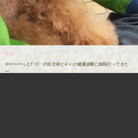
病院。
やーーーっとﾃﾞｲｼﾞｰの狂犬病とﾙｰﾆｰの健康診断に病院行ってきた
ー。
ﾙｰﾆｰは今年7歳になるし、白内障の事も気になるからそろそろｻﾌﾟﾘ
飲まそうかな。。
なってしまったら手術しか方法がないみたいだし。
2012.04.15 15:44