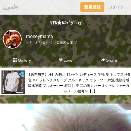
tuna.be
新規登録
ログイン
ﾘｱﾙ★ﾙﾆﾃﾞｼﾞ+α
rooneymama
ﾄｲﾌﾟｰ ﾙｰﾆｰとﾃﾞｲｼﾞｰと娘の日常♡
Gallery
Love
Share
【送料無料】汗じみ防止 Tシャツ レディース 半袖 夏 トップス 全8
色 M-L フレンチスリーブ クルーネック カットソー 綿混 接触冷感
吸水速乾 プルオーバー 着回し 春 二の腕カバー オシャレウォーカ
ー※メール便可※【5】