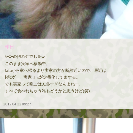
昨日
ﾙｰﾆｰのﾄﾘﾐﾝｸﾞでしたw
このまま実家へ移動中。
fafaから家へ帰るより実家の方が断然近いので、最近は
ﾄﾘﾐﾝｸﾞ → 実家 ｺｰｽが定番化してまする。
でも実家って晩ごはん多すぎなんよねー。
すべて食べれちゃう私もどうかと思うけど(笑)
2012.04.22 09:27