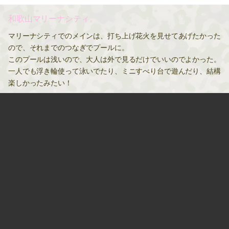
和歌山マリーナシティ。
マリーナシティでのメインは、打ち上げ花火を見せてあげたかった
ので、それまでのつなぎでプールに。
このプールは浅いので、大人は外で見るだけでいいのでよかった。
一人でも浮き輪使って泳いでたり、ミニすべり台で遊んだり、結構
楽しかったみたい！
2016.08.14 21:19
次のページ »
ギャラリー
最近の投稿
花の日礼拝。
(06.12)