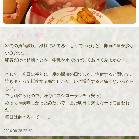
アレルギーの病院。
家での負荷試験、結構進めてるつもりでいたけど、卵黄の量が少な
いみたい。。
卵黄だけの卵焼きとか、牛乳か水でのばしてあげてみよかなー。
そして、今日は半年に一度の採血の日でした。注射すると聞いて、
泣きまくって抵抗する娘でしたが、いざ採血すると痛くなかったら
しい。
でも頑張ったので、帰りにスシローランチ（安っ）
めっちゃ美味しかったみたいで、また明日も来よなーって言われ
た。
毎日は飽きるってー。。
2016.08.26 22:58