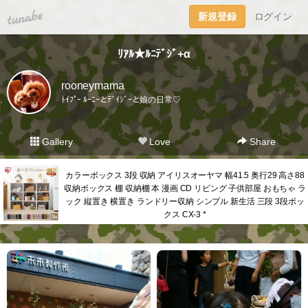
tuna.be
新規登録
ログイン
ﾘｱﾙ★ﾙﾆﾃﾞｼﾞ+α
rooneymama
ﾄｲﾌﾟｰ ﾙｰﾆｰとﾃﾞｲｼﾞｰと娘の日常♡
Gallery
Love
Share
カラーボックス 3段 収納 アイリスオーヤマ 幅41.5 奥行29 高さ88
収納ボックス 棚 収納棚 本 漫画 CD リビング 子供部屋 おもちゃ ラ
ック 縦置き 横置き ランドリー収納 シンプル 新生活 三段 3段ボッ
クス CX-3 *